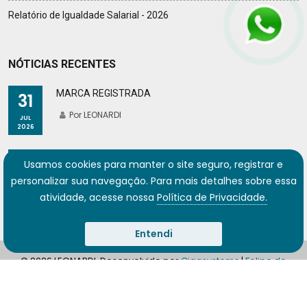
Relatório de Igualdade Salarial - 2026
NÓTICIAS RECENTES
MARCA REGISTRADA
31
Por LEONARDI
JUL
2026
OBRAS PREMIADAS - 14º PRÊMIO ABCIC
18
Usamos cookies para manter o site seguro, registrar e
Por LEONARDI
personalizar sua navegação. Para mais detalhes sobre essa
JAN
2026
atividade, acesse nossa
Política de Privacidade.
Entendi
© 2026 LEONARDI. Desenvolvido por
Gigasystems
|
Felipe de
Carvalho
.