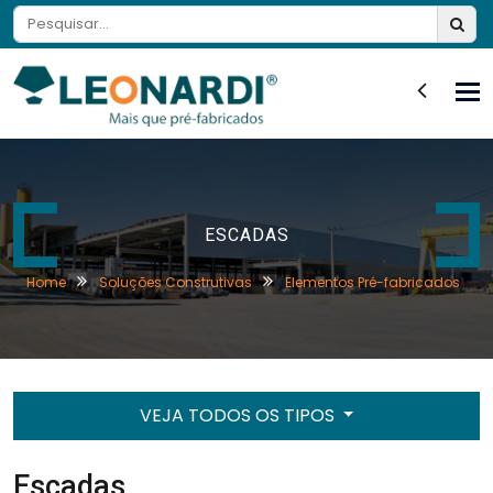
Tog
nav
ESCADAS
Home
Soluções Construtivas
Elementos Pré-fabricados
VEJA TODOS OS TIPOS
Escadas