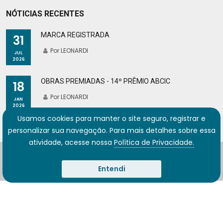
NÓTICIAS RECENTES
MARCA REGISTRADA
31
Por LEONARDI
JUL
2026
OBRAS PREMIADAS - 14º PRÊMIO ABCIC
18
Por LEONARDI
JAN
2026
Usamos cookies para manter o site seguro, registrar e
personalizar sua navegação. Para mais detalhes sobre essa
atividade, acesse nossa
Política de Privacidade.
© 2026 LEONARDI. Desenvolvido por
Gigasystems
|
Felipe de
Carvalho
.
Entendi