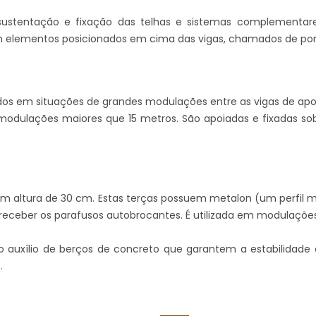
ustentação e fixação das telhas e sistemas complementare
m elementos posicionados em cima das vigas, chamados de port
zados em situações de grandes modulações entre as vigas de ap
 modulações maiores que 15 metros. São apoiadas e fixadas so
om altura de 30 cm. Estas terças possuem metalon (um perfil 
ber os parafusos autobrocantes. É utilizada em modulações e
 auxílio de berços de concreto que garantem a estabilidade 
.