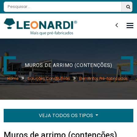
Tog
nav
MUROS DE ARRIMO (CONTENÇÕES)
Home
Soluções Construtivas
Elementos Pré-fabricados
VEJA TODOS OS TIPOS
Muros de arrimo (contenções)