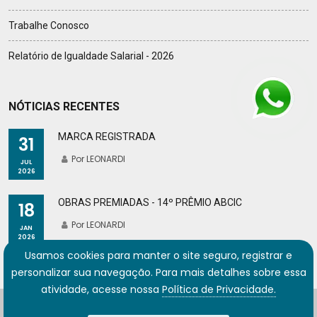
Trabalhe Conosco
Relatório de Igualdade Salarial - 2026
NÓTICIAS RECENTES
MARCA REGISTRADA
31
Por LEONARDI
JUL
2026
OBRAS PREMIADAS - 14º PRÊMIO ABCIC
18
Por LEONARDI
JAN
2026
Usamos cookies para manter o site seguro, registrar e
personalizar sua navegação. Para mais detalhes sobre essa
atividade, acesse nossa
Política de Privacidade.
© 2026 LEONARDI. Desenvolvido por
Gigasystems
|
Felipe de