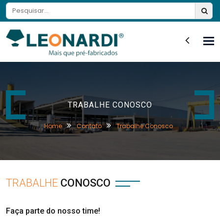
Tog
nav
TRABALHE CONOSCO
Home
Contato
Trabalhe Conosco
TRABALHE
CONOSCO
Faça parte do nosso time!